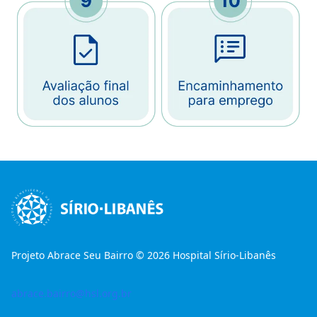
Projeto Abrace Seu Bairro © 2026 Hospital Sírio-Libanês
Rodapé
abrace.bairro@hsl.org.br